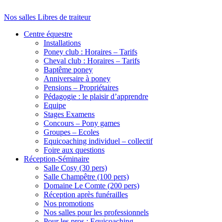
Nos salles Libres de traiteur
Centre équestre
Installations
Poney club : Horaires – Tarifs
Cheval club : Horaires – Tarifs
Baptême poney
Anniversaire à poney
Pensions – Propriétaires
Pédagogie : le plaisir d’apprendre
Equipe
Stages Examens
Concours – Pony games
Groupes – Ecoles
Equicoaching individuel – collectif
Foire aux questions
Réception-Séminaire
Salle Cosy (30 pers)
Salle Champêtre (100 pers)
Domaine Le Comte (200 pers)
Réception après funérailles
Nos promotions
Nos salles pour les professionnels
Pour les pros : Equicoaching