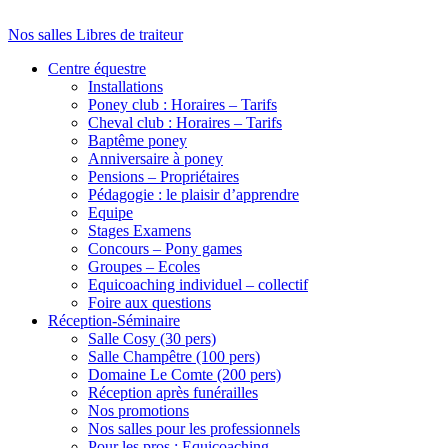
Nos salles Libres de traiteur
Centre équestre
Installations
Poney club : Horaires – Tarifs
Cheval club : Horaires – Tarifs
Baptême poney
Anniversaire à poney
Pensions – Propriétaires
Pédagogie : le plaisir d’apprendre
Equipe
Stages Examens
Concours – Pony games
Groupes – Ecoles
Equicoaching individuel – collectif
Foire aux questions
Réception-Séminaire
Salle Cosy (30 pers)
Salle Champêtre (100 pers)
Domaine Le Comte (200 pers)
Réception après funérailles
Nos promotions
Nos salles pour les professionnels
Pour les pros : Equicoaching